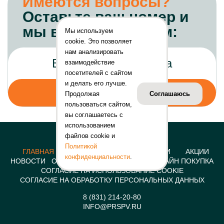
Имеются вопросы?
Оставьте ваш номер и
мы вам перезвоним:
Мы используем
cookie. Это позволяет
нам анализировать
взаимодействие
посетителей с сайтом
и делать его лучше.
Продолжая
Соглашаюсь
пользоваться сайтом,
вы соглашаетесь с
использованием
файлов cookie и
Политикой
ГЛАВНАЯ
КОНСТРУКЦИИ
УСЛУГИ
АКЦИИ
конфиденциальности
.
НОВОСТИ
О КОМПАНИИ
КОНТАКТЫ
ОНЛАЙН ПОКУПКА
СОГЛАСИЕ НА ИСПОЛЬЗОВАНИЕ COOKIE
СОГЛАСИЕ НА ОБРАБОТКУ ПЕРСОНАЛЬНЫХ ДАННЫХ
8 (831) 214-20-80
INFO@PRSPV.RU