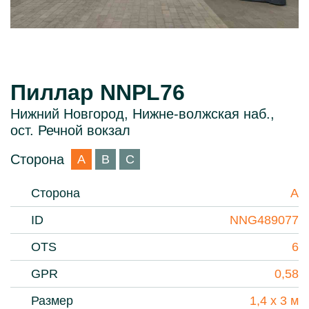
Пиллар NNPL76
Нижний Новгород, Нижне-волжская наб.,
ост. Речной вокзал
Сторона
A
B
С
Сторона
A
ID
NNG489077
OTS
6
GPR
0,58
Размер
1,4 х 3 м