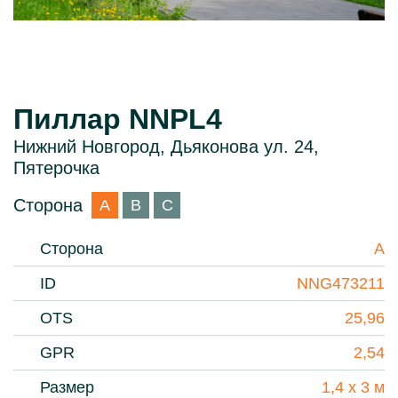
Пиллар NNPL4
Нижний Новгород, Дьяконова ул. 24,
Пятерочка
Сторона
A
B
С
Сторона
A
ID
NNG473211
OTS
25,96
GPR
2,54
Размер
1,4 х 3 м