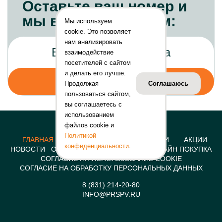
Оставьте ваш номер и
мы вам перезвоним:
Мы используем
cookie. Это позволяет
нам анализировать
взаимодействие
посетителей с сайтом
и делать его лучше.
Продолжая
Соглашаюсь
пользоваться сайтом,
вы соглашаетесь с
использованием
файлов cookie и
Политикой
ГЛАВНАЯ
КОНСТРУКЦИИ
УСЛУГИ
АКЦИИ
конфиденциальности
.
НОВОСТИ
О КОМПАНИИ
КОНТАКТЫ
ОНЛАЙН ПОКУПКА
СОГЛАСИЕ НА ИСПОЛЬЗОВАНИЕ COOKIE
СОГЛАСИЕ НА ОБРАБОТКУ ПЕРСОНАЛЬНЫХ ДАННЫХ
8 (831) 214-20-80
INFO@PRSPV.RU