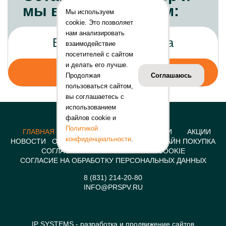
мы вам перезвоним:
Мы используем
cookie. Это позволяет
нам анализировать
взаимодействие
посетителей с сайтом
и делать его лучше.
Продолжая
Соглашаюсь
пользоваться сайтом,
вы соглашаетесь с
использованием
файлов cookie и
Политикой
ГЛАВНАЯ
КОНСТРУКЦИИ
УСЛУГИ
АКЦИИ
конфиденциальности
.
НОВОСТИ
О КОМПАНИИ
КОНТАКТЫ
ОНЛАЙН ПОКУПКА
СОГЛАСИЕ НА ИСПОЛЬЗОВАНИЕ COOKIE
СОГЛАСИЕ НА ОБРАБОТКУ ПЕРСОНАЛЬНЫХ ДАННЫХ
8 (831) 214-20-80
INFO@PRSPV.RU
IP SYSTEMS
- разработка и продвижение сайтов