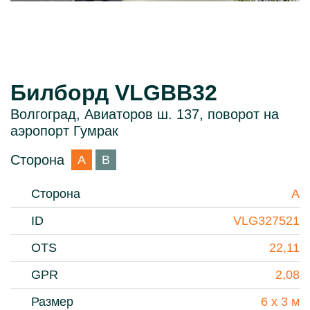
Билборд VLGBB32
Волгоград, Авиаторов ш. 137, поворот на
аэропорт Гумрак
Сторона
A
B
Сторона
A
ID
VLG327521
OTS
22,11
GPR
2,08
Размер
6 х 3 м