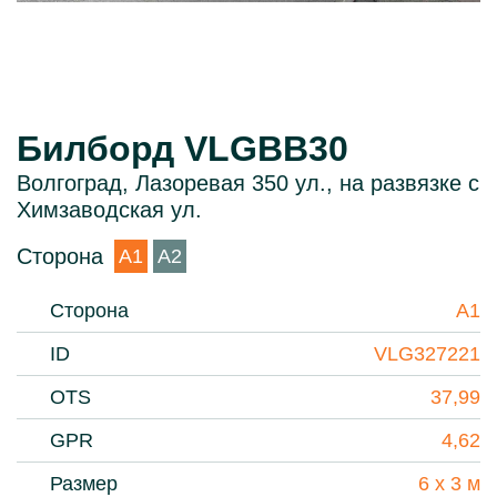
Билборд VLGBB30
Волгоград, Лазоревая 350 ул., на развязке с
Химзаводская ул.
Сторона
A1
A2
Сторона
A1
ID
VLG327221
OTS
37,99
GPR
4,62
Размер
6 х 3 м