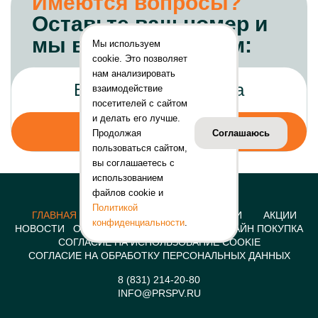
Имеются вопросы?
Оставьте ваш номер и
мы вам перезвоним:
Мы используем
cookie. Это позволяет
нам анализировать
взаимодействие
посетителей с сайтом
и делать его лучше.
Продолжая
Соглашаюсь
пользоваться сайтом,
вы соглашаетесь с
использованием
файлов cookie и
Политикой
ГЛАВНАЯ
КОНСТРУКЦИИ
УСЛУГИ
АКЦИИ
конфиденциальности
.
НОВОСТИ
О КОМПАНИИ
КОНТАКТЫ
ОНЛАЙН ПОКУПКА
СОГЛАСИЕ НА ИСПОЛЬЗОВАНИЕ COOKIE
СОГЛАСИЕ НА ОБРАБОТКУ ПЕРСОНАЛЬНЫХ ДАННЫХ
8 (831) 214-20-80
INFO@PRSPV.RU