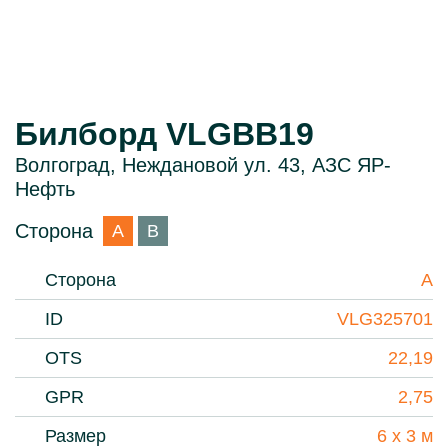
Билборд VLGBB19
Волгоград, Неждановой ул. 43, АЗС ЯР-
Нефть
Сторона
A
B
Сторона
A
ID
VLG325701
OTS
22,19
GPR
2,75
Размер
6 х 3 м