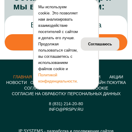
мы вам перезвоним:
Мы используем
cookie. Это позволяет
нам анализировать
взаимодействие
посетителей с сайтом
и делать его лучше.
Продолжая
Соглашаюсь
пользоваться сайтом,
вы соглашаетесь с
использованием
файлов cookie и
Политикой
ГЛАВНАЯ
КОНСТРУКЦИИ
УСЛУГИ
АКЦИИ
конфиденциальности
.
НОВОСТИ
О КОМПАНИИ
КОНТАКТЫ
ОНЛАЙН ПОКУПКА
СОГЛАСИЕ НА ИСПОЛЬЗОВАНИЕ COOKIE
СОГЛАСИЕ НА ОБРАБОТКУ ПЕРСОНАЛЬНЫХ ДАННЫХ
8 (831) 214-20-80
INFO@PRSPV.RU
IP SYSTEMS
- разработка и продвижение сайтов