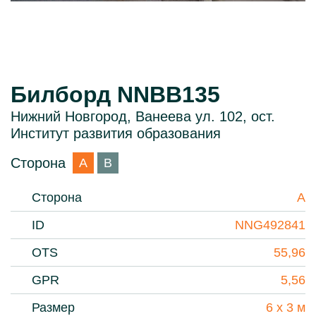
Билборд NNBB135
Нижний Новгород, Ванеева ул. 102, ост.
Институт развития образования
Сторона
A
B
Сторона
A
ID
NNG492841
OTS
55,96
GPR
5,56
Размер
6 х 3 м