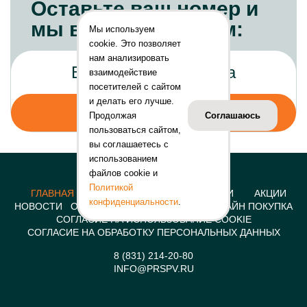
Оставьте ваш номер и
мы вам перезвоним:
Мы используем
cookie. Это позволяет
нам анализировать
взаимодействие
посетителей с сайтом
и делать его лучше.
Продолжая
Соглашаюсь
пользоваться сайтом,
вы соглашаетесь с
использованием
файлов cookie и
Политикой
ГЛАВНАЯ
КОНСТРУКЦИИ
УСЛУГИ
АКЦИИ
конфиденциальности
.
НОВОСТИ
О КОМПАНИИ
КОНТАКТЫ
ОНЛАЙН ПОКУПКА
СОГЛАСИЕ НА ИСПОЛЬЗОВАНИЕ COOKIE
СОГЛАСИЕ НА ОБРАБОТКУ ПЕРСОНАЛЬНЫХ ДАННЫХ
8 (831) 214-20-80
INFO@PRSPV.RU