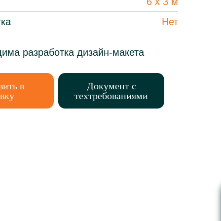
6 х 3 м
ка
Нет
има разработка дизайн-макета
вить в
Документ с
явку
техтребованиями