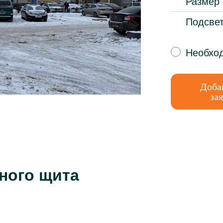
Размер
Подсвет
Необход
Доба
за
ного щита