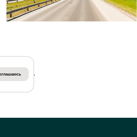
EKBBB37
оглашаюсь